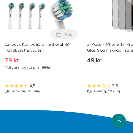
Köp
Lägg till 12-pack Kompatibla m
12-pack Kompatibla med oral -B
3-Pack - iPhone 17 Pr
Tandborsthuvuden
Glas Skärmskydd Tran
79 kr
49 kr
Tidigare lägsta pris:
89 kr
4,5
2,8
torsdag, 13 aug
tisdag, 11 aug