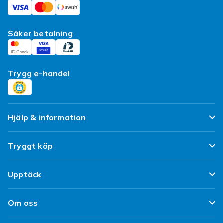
Säker betalning
Trygg e-handel
Hjälp & information
Vanliga frågor
Tryggt köp
Spåra paket
Nöjd kund-löfte
Upptäck
Ångra & Returnera här
Kundrecensioner
Populära kategorier
Leverans
Om oss
Policy & Villkor
Designa egna kläder
Kundservice