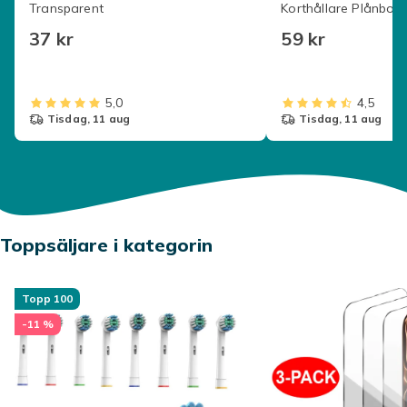
Transparent
Korthållare Plånbok
37 kr
59 kr
5,0
4,5
tisdag, 11 aug
tisdag, 11 aug
Toppsäljare i kategorin
Topp 100
-11 %