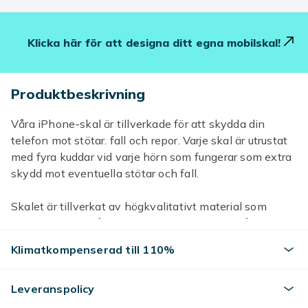
Klicka här för att designa ditt egna mobilskal!
Produktbeskrivning
Våra iPhone-skal är tillverkade för att skydda din
telefon mot stötar. fall och repor. Varje skal är utrustat
med fyra kuddar vid varje hörn som fungerar som extra
skydd mot eventuella stötar och fall.
Skalet är tillverkat av högkvalitativt material som
passar perfekt på din iPhone och ger full tillgång till
alla knappar och portar. Det är också lätt att ta på och
Klimatkompenserad till 110%
av skalet.
Med vårt skal kan du känna dig trygg när du använder
Leveranspolicy
din iPhone. Det ger extra skydd mot repor, stötar och