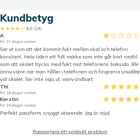
fall, vilket kan bidra till att förlänga livslängden på din
telefon och minska risken för dyra reparationer.
Kundbetyg
OBS!! Skalet garanterar inte att din telefon klarar sig
4,0
(24)
A
vid olycka.
för 17 dagar sedan
Ser ut som att det kommit fukt mellan skal och telefon
Passar till: iPhone 12
konstant. Hela tiden ett fult märke som inte går bort nedtil,
Material: TPU
som att skalet trycks med fukt mot telefonens baksida. Blir
Färg: Transparent / Genomskinligt
ännu värre när man håller i telefonen och fingrarna snuddar
Artikel.nr.
vid skalet. Ser inte najs ut, oanvändbart.
685fa89b-d32f-42ab-8d1a-efdc1de3bf27
Thi
för 18 dagar sedan
Produktsäkerhetsinformation
Kerstin
för 24 dagar sedan
Perfekt passform, snyggt utseende. Jag är nöjd.
Rapportera ett juridiskt problem