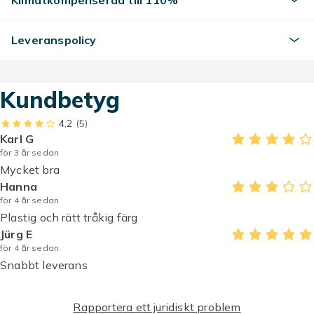
Klimatkompenserad till 110%
Färg
Blå
Leveranspolicy
Mönster/Motiv
Abstrakt & Geometriskt
Material
Kundbetyg
Skinn / plast
4,2
(5)
Mönster
Karl G
Enfärgade
för 3 år sedan
Skaltyp
Mycket bra
Korthållare - 6 färger - Läder (PU)
Hanna
Storlek
för 4 år sedan
iPhone 6/6s
Plastig och rätt tråkig färg
Jürg E
Vikt, gram
för 4 år sedan
45
Snabbt leverans
Artikel.nr.
b0690014-f445-432f-82ad-9063fe6ab05e
Rapportera ett juridiskt problem