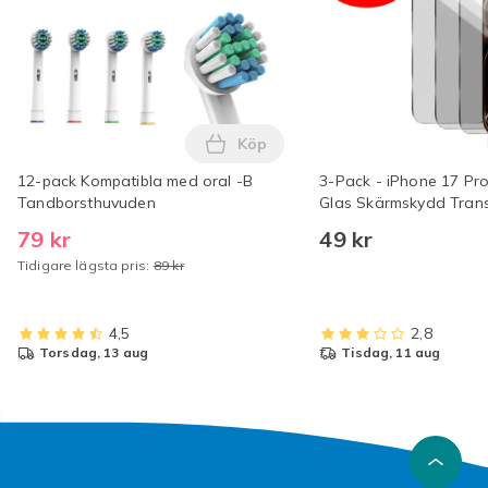
Köp
Lägg till 12-pack Kompatibla m
12-pack Kompatibla med oral -B
3-Pack - iPhone 17 Pr
Tandborsthuvuden
Glas Skärmskydd Tran
79 kr
49 kr
Tidigare lägsta pris:
89 kr
4,5
2,8
torsdag, 13 aug
tisdag, 11 aug