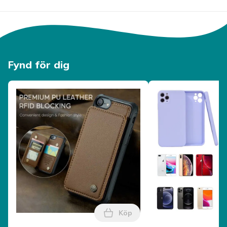
Produktsäkerhetsinformation
Fynd för dig
Köp
Lägg till CaseMe Stöttåligt S