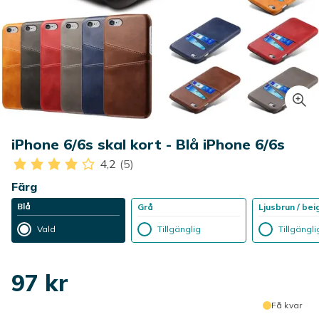
iPhone 6/6s skal kort - Blå iPhone 6/6s
4,2
(5)
Färg
Blå
Grå
Ljusbrun / bei
Vald
Tillgänglig
Tillgängli
97 kr
Få kvar