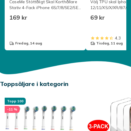
CaseMe Stöttåligt Skal Korthållare
Välj TPU skal Iphone
Stativ 4-Fack iPhone 6S/7/8/SE2/SE3
12/11/XS/X/XR/8/7/6 
Brun
fodral - Lila Iphone 
169 kr
69 kr
4,3
fredag, 14 aug
tisdag, 11 aug
Toppsäljare i kategorin
Topp 100
-11 %