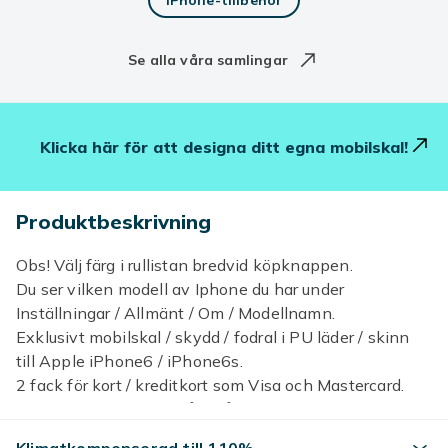
iPhone-tillbehör
Se alla våra samlingar
Klicka här för att designa ditt egna mobilskal!
Produktbeskrivning
Obs! Välj färg i rullistan bredvid köpknappen.
Du ser vilken modell av Iphone du har under
Inställningar / Allmänt / Om / Modellnamn.
Exklusivt mobilskal / skydd / fodral i PU läder / skinn
till Apple iPhone6 / iPhone6s.
2 fack för kort / kreditkort som Visa och Mastercard.
Färg: svart, röd / rött, blå / blått, ljus brun / ljus brunt /
beige / beigt, mörk brun / mörk brun eller grå / grått.