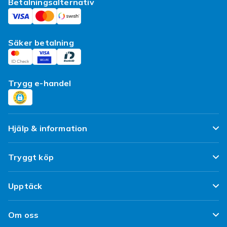
Betalningsalternativ
Säker betalning
Trygg e-handel
Hjälp & information
Vanliga frågor
Tryggt köp
Spåra paket
Nöjd kund-löfte
Upptäck
Ångra & Returnera här
Kundrecensioner
Populära kategorier
Leverans
Om oss
Policy & Villkor