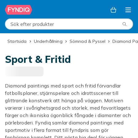
Hoppa till huvudinnehållet
Sök efter produkter
Startsida
Underhållning
Sömnad & Pyssel
Diamond Pa
Sport & Fritid
Diamond paintings med sport och fritid förvandlar
fotbollsplaner, stjärnspelare och idrottsscener till
glittrande konstverk att hänga på väggen. Motiven
varierar i svårighetsgrad och storlek, med favoritlagets
färger och ikoniska ögonblick fångade i diamanter och
pärlebroderi. Fyndiq samlar diamond paintings med
sportmotiv i flera format till fyndpris som gör
fanhörnan komplett. Ditt nästa big deal för väggen