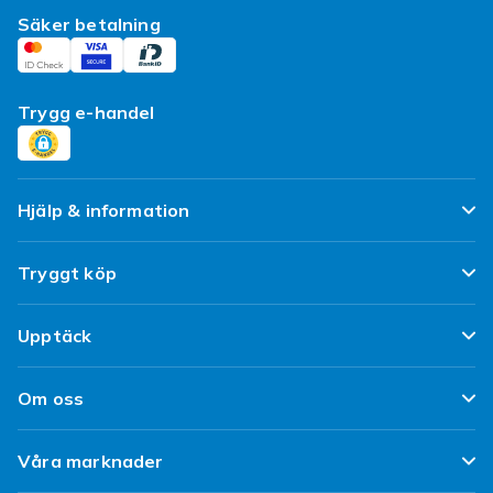
Säker betalning
Trygg e-handel
Hjälp & information
Vanliga frågor
Tryggt köp
Spåra paket
Nöjd kund-löfte
Upptäck
Ångra & Returnera här
Kundrecensioner
Populära kategorier
Leverans
Om oss
Policy & Villkor
Designa egna kläder
Kundservice
Om Fyndiq
Begagnat / Refurbished
Våra marknader
Designa eget mobilskal