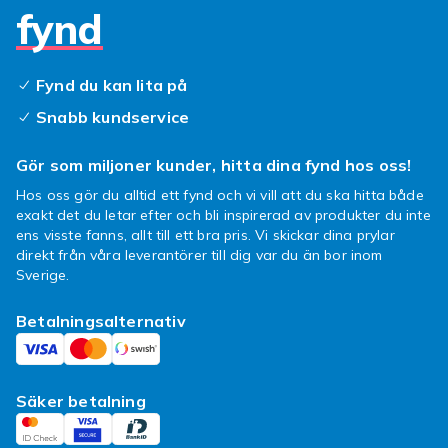
ton‑i‑ton‑design, diskreta logotyper och
fynd
minimalistisk paketering – allt för att hålla
fokus på helhetskänslan snarare än detaljer
som sticker ut.
Fynd du kan lita på
Snabb kundservice
Ett brett sortiment – för
enhetlig teknikstil
Gör som miljoner kunder, hitta dina fynd hos oss!
Hos oss gör du alltid ett fynd och vi vill att du ska hitta både
Holdit erbjuder ett brett sortiment av
exakt det du letar efter och bli inspirerad av produkter du inte
mobilskal, AirPods‑fodral, korthållare,
ens visste fanns, allt till ett bra pris. Vi skickar dina prylar
mobilplånböcker, väskor, laddare, kablar och
direkt från våra leverantörer till dig var du än bor inom
Sverige.
tillbehör – alla med en gemensam
formgivningsidé. Genom att arbeta med
Betalningsalternativ
kollektionstänk möjliggör Holdit enhetliga
accessoaruppsättningar där allt matchar – från
skal till kabel. Det gör det enkelt att hålla en
personlig, genomtänkt stil även när det
Säker betalning
kommer till teknikprodukter. Mobilskalen finns
i flera serier, där exempelvis Soft