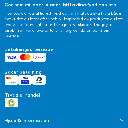
Gör som miljoner kunder, hitta dina fynd hos oss!
Med snabba skor från Nike blåser
Hos oss gör du alltid ett fynd och vi vill att du ska hitta både
du förbi i löparspåret
exakt det du letar efter och bli inspirerad av produkter du inte
ens visste fanns, allt till ett bra pris. Vi skickar dina prylar
Att det spelar roll vad du har på dig när du
direkt från våra leverantörer till dig var du än bor inom
tränar är en självklarhet. Det handlar om att
Sverige.
känna sig både snygg, bekväm och att
Betalningsalternativ
kläderna har hög kvalité. I vårt utbud från Nike
hittar du allt detta! Ska du ut och springa? Med
Nike skor blir du inte bara snygg om fötterna,
du blåser också förbi de andra i löparspåret. Vi
Säker betalning
har samlat det bästa av det bästa från Nike,
och eftersom vi tycker att alla har rätten till
snygga och bra träningskläder, kommer
Trygg e-handel
utbudet med billigare priser. Välkommen in
fynda, du kommer inte ångra dig!
Hjälp & information