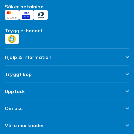
Säker betalning
Trygg e-handel
Hjälp & information
Vanliga frågor
Tryggt köp
Spåra paket
Nöjd kund-löfte
Upptäck
Ångra & Returnera här
Kundrecensioner
Populära kategorier
Leverans
Om oss
Policy & Villkor
Designa egna kläder
Kundservice
Om Fyndiq
Begagnat / Refurbished
Våra marknader
Designa eget mobilskal