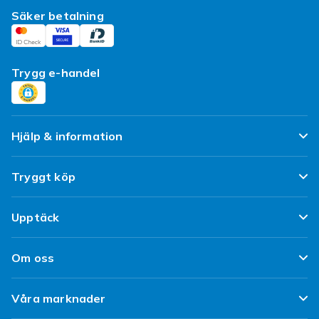
Säker betalning
Trygg e-handel
Hjälp & information
Vanliga frågor
Tryggt köp
Spåra paket
Nöjd kund-löfte
Upptäck
Ångra & Returnera här
Kundrecensioner
Populära kategorier
Leverans
Om oss
Policy & Villkor
Designa egna kläder
Kundservice
Om Fyndiq
Begagnat / Refurbished
Våra marknader
Designa eget mobilskal