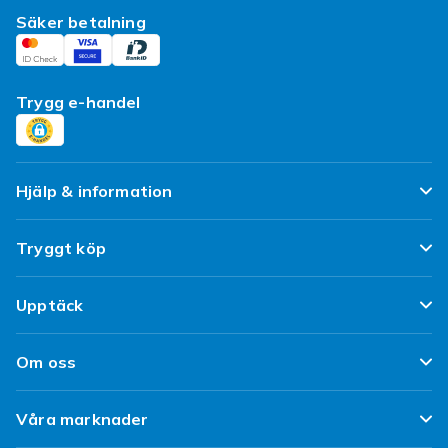
Säker betalning
Trygg e-handel
Hjälp & information
Vanliga frågor
Tryggt köp
Spåra paket
Nöjd kund-löfte
Upptäck
Ångra & Returnera här
Kundrecensioner
Populära kategorier
Leverans
Om oss
Policy & Villkor
Designa egna kläder
Kundservice
Om Fyndiq
Begagnat / Refurbished
Våra marknader
Designa eget mobilskal