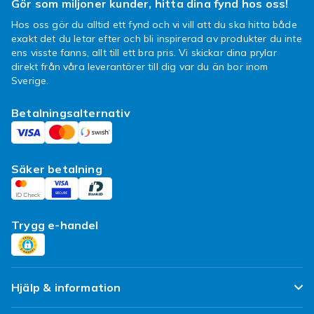
Gör som miljoner kunder, hitta dina fynd hos oss!
nybörjare. Välj efter hur van föraren är och hur
Hos oss gör du alltid ett fynd och vi vill att du ska hitta både
mycket utmaning du vill ha.
exakt det du letar efter och bli inspirerad av produkter du inte
ens visste fanns, allt till ett bra pris. Vi skickar dina prylar
Så väljer du rätt RC-bil
direkt från våra leverantörer till dig var du än bor inom
Sverige.
Tänk på vem som ska köra, var du ska köra
och hur snabb bil du vill ha. För barn är en tålig
Betalningsalternativ
bil bra, medan vuxna kan välja mer fart. Välj en
radiostyrd bil som passar föraren och
underlaget.
Säker betalning
Handla radiostyrda bilar hos
Fyndiq
Trygg e-handel
Hos Fyndiq hittar du ett brett utbud av
radiostyrda bilar till konkurrenskraftiga priser,
med alltid billig frakt och ett sortiment som
fylls på dagligen. Ge järnet – fynda rätt RC-bil
Hjälp & information
på ett och samma ställe.