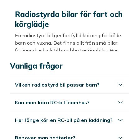
Radiostyrda bilar för fart och
körglädje
En radiostyrd bil ger fartfylld körning för både
barn och vuxna. Det finns allt från små bilar
för inomhusbruk till snabba terrängbilar. Hos
Fyndiq hittar du radiostyrda bilar i många
Vanliga frågor
modeller till bra priser.
För barn och vuxna
Vilken radiostyrd bil passar barn?
För barn passar en tålig och enkel RC-bil som
är lätt att köra. Tänk på
Kan man köra RC-bil inomhus?
åldersrekommendationen när du väljer. Vuxna
och mer vana kan välja snabbare bilar med
mer avancerad styrning för större utmaning.
Hur länge kör en RC-bil på en laddning?
Inomhus eller utomhus
Behöver man batterier?