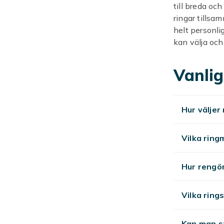
till breda och
ringar tillsa
helt personli
kan välja och
Olika 
Vanlig
Ringvärlden är
stund och bä
Hur väljer
med andra smy
två fingrar sa
något att pil
Vilka ring
med ringstap
Hur rengö
Materi
Vilka ring
Ringar finns 
förgyllda rin
Rostfritt stål
Kan man st