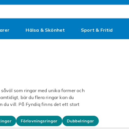
arer
Hälsa & Skönhet
Sport & Fritid
Kampanjer
ar såväl som ringar med unika former och
samtidigt, bär du flera ringar kan du
du vill. På Fyndiq finns det ett stort
ingar
Förlovningsringar
Dubbelringar