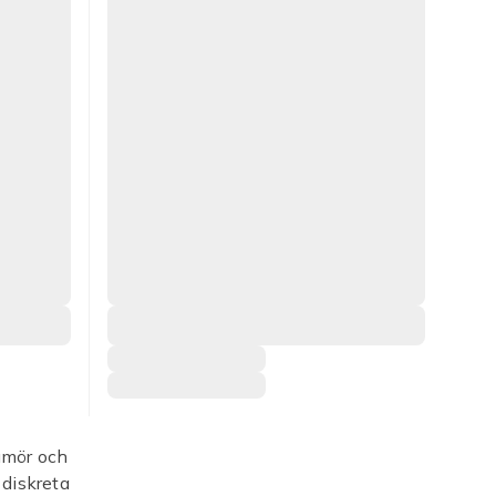
umör och
 diskreta