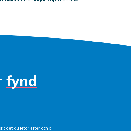
ingar med glittrande stenar, emalj och färgglada detaljer. Ef
s för mycket slitage är det klokt att tänka på materialets hål
u tänker bära ringen ofta.
för olika tillfällen och stilar
fungerar smala och bekväma ringar bäst, gärna flera tillsam
 stapellook. Till fest får ringen ta mer plats och glittra des
stram stil väljer du ringar i en enda metallfärg, medan du för
look kan blanda guld och silver. Ringar är också en fin presen
r
fynd
att markera en speciell händelse.
er du rätt ring
 när du väljer ring är storleken, eftersom en ring som sitter f
ort och en för trång blir obekväm. Mät gärna omkretsen på e
bär en ring som passar. Tänk också på hur bred ringen är, d
pplevs något mindre i storleken. Har du känslig hud är nickelf
kt det du letar efter och bli