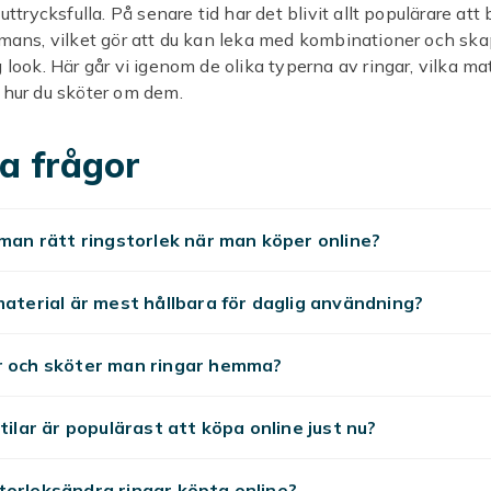
 uttrycksfulla. På senare tid har det blivit allt populärare att 
mmans, vilket gör att du kan leka med kombinationer och sk
g look. Här går vi igenom de olika typerna av ringar, vilka mat
 hur du sköter om dem.
typer av ringar
a frågor
 full av varianter att utforska.
Förlovningsringar
markerar en
rs ofta dagligen, medan
släta ringar
är tidlösa och lätta att
 man rätt ringstorlek när man köper online?
cken. För en mer lekfull look kan du välja
dubbelringar
som
mtidigt eller
formade ringar
med spännande detaljer. Är du 
la med i händerna är
material är mest hållbara för daglig användning?
Fidget Rings
perfekta, och vill du komm
landet finns smidiga
flerpack
.
r och sköter man ringar hemma?
al att välja mellan
stilar är populärast att köpa online just nu?
i flera olika material som var och en har sin egen känsla. Gu
gar ger en varm och lyxig ton, medan silver är svalare och mer
 är tåligt och prisvärt och passar bra för ringar du bär varje d
orleksändra ringar köpta online?