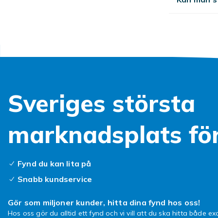
hittar även r
ringar utsätt
särskilt om d
Ringar 
Till vardags 
en avslappnad
Sveriges största
Vill du ha en 
uttrycksfull 
marknadsplats fö
vackert sätt 
Så välj
Fynd du kan lita på
Det viktigaste
Snabb kundservice
lätt tappas b
där du redan 
Gör som miljoner kunder, hitta dina fynd hos oss!
ringar ofta u
Hos oss gör du alltid ett fynd och vi vill att du ska hitta både exa