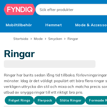
Hoppa till huvudinnehållet
Sök efter produkter
Mobiltillbehör
Hemmet
Mode & Accesso
Bättre än begagnat
Startsida
Mode
Smycken
Ringar
Ringar
Ringar har burits sedan lång tid tillbaka, förlovningsring
mönster. Idag är det väldigt populärt att bära flera ringar 
verkligen uttrycka din stil och mixa och matcha precis som 
utbud av snygga ringar till ett riktigt bra pris.
Fidget Rings
Flerpack
Släta Ringar
Formade R