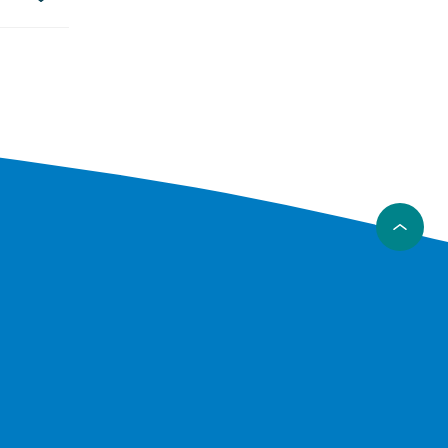
tersom
lbarhet,
mans för
to mer.
 en mer
t och ett
ör löst
tt finger
å breda
ria