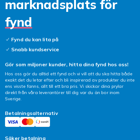
marknadsplats för
dammsugarpåsen?
fynd
Byt påsen när den är ungefär halvfull till tre
fjärdedelar full — väntar du tills den är helt full
minskar sugkraften markant och filtret kan
Fynd du kan lita på
börja läcka. I ett genomsnittshushåll med
städning en gång per vecka räcker en påse 1–
Snabb kundservice
3 månader. Städar du mer frekvent eller har
husdjur bör du byta oftare.
Gör som miljoner kunder, hitta dina fynd hos oss!
Hos oss gör du alltid ett fynd och vi vill att du ska hitta både
Förvara påsar korrekt
exakt det du letar efter och bli inspirerad av produkter du inte
ens visste fanns, allt till ett bra pris. Vi skickar dina prylar
Förvara oanvända dammsugarpåsar torrt och
direkt från våra leverantörer till dig var du än bor inom
svalt och undvik att böja eller trycka ihop dem.
Sverige.
Skadade påsar kan läcka fint damm tillbaka ut
i luften. Ha alltid ett litet förråd hemma så du
Betalningsalternativ
kan byta direkt när det är dags.
Köpa dammsugarpåsar i
Säker betalning