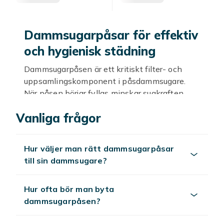
Dammsugarpåsar för effektiv
och hygienisk städning
Dammsugarpåsen är ett kritiskt filter- och
uppsamlingskomponent i påsdammsugare.
När påsen börjar fyllas minskar sugkraften
gradvis och ett byte i rätt tid håller
Vanliga frågor
dammsugaren på topp hela tiden. Hos Fyndiq
hittar du ett brett urval av dammsugarpåsar för
populära märken och modeller till bra priser.
Hur väljer man rätt dammsugarpåsar
Originalstora vs. kompatibla
till sin dammsugare?
dammsugarpåsar
Hur ofta bör man byta
Tillverkarens originalpåsar är garanterat rätt
dammsugarpåsen?
format och material för din specifika
dammsugarmodell. Kompatibla