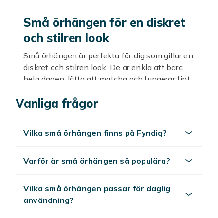
Små örhängen för en diskret
och stilren look
Små örhängen är perfekta för dig som gillar en
diskret och stilren look. De är enkla att bära
hela dagen, lätta att matcha och fungerar fint
som ett smycke du nästan aldrig behöver ta
Vanliga frågor
av. Hos Fyndiq hittar du små örhängen i
många modeller, från klassiska studs till nätta
creoler och små hängen. Oavsett om du vill ha
Vilka små örhängen finns på Fyndiq?
ett enkelt vardagspar eller flera örhängen att
kombinera finns det små modeller som passar
din stil, och nya produkter tillkommer löpande
Varför är små örhängen så populära?
till låga priser.
Vilka små örhängen passar för daglig
Stilar och varianter
användning?
Små örhängen finns i många olika former.