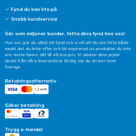
val. Små örhängen är oftast lätta, vilket gör
dem bekväma att bära under hela dagen. En
Fynd du kan lita på
säker låsmekanism, till exempel en stabil
Snabb kundservice
propp på baksidan, gör att örhänget sitter
tryggt. Läs gärna produktbeskrivningen för att
Gör som miljoner kunder, hitta dina fynd hos oss!
se vilket material som används.
Hos oss gör du alltid ett fynd och vi vill att du ska hitta både
exakt det du letar efter och bli inspirerad av produkter du inte
För vardag och fest
ens visste fanns, allt till ett bra pris. Vi skickar dina prylar
direkt från våra leverantörer till dig var du än bor inom
Små örhängen är framför allt vardagshjältar
Sverige.
eftersom de är enkla, bekväma och passar till
det mesta. Till jobbet och skolan ger de en
Betalningsalternativ
prydlig och diskret detalj utan att ta över.
Även till fest fungerar små örhängen fint,
särskilt om du väljer modeller med glittrande
Säker betalning
stenar eller kombinerar flera små örhängen i
olika hål. De är dessutom ett bra första par för
den som nyligen tagit hål och vill ha något
litet och enkelt att börja med.
Trygg e-handel