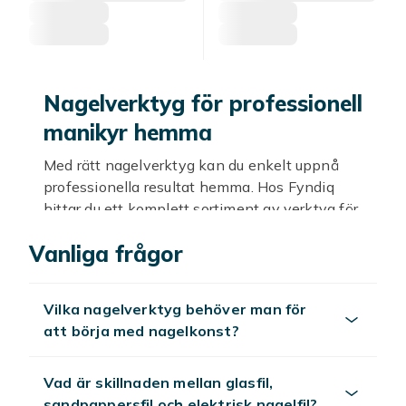
Nagelverktyg för professionell
manikyr hemma
Med rätt nagelverktyg kan du enkelt uppnå
professionella resultat hemma. Hos Fyndiq
hittar du ett komplett sortiment av verktyg för
alla typer av nagelvård, från enkla nagelfiler
Vanliga frågor
och penslar till avancerade nagelmaskiner och
UV-lampor. Oavsett om du är nybörjare eller
vana nagelentusiast finns allt du behöver.
Vilka nagelverktyg behöver man för
Verktyg för gel och
att börja med nagelkonst?
akrylnaglar
Vad är skillnaden mellan glasfil,
För gelmanikyr behöver du ett urval av
sandpappersfil och elektrisk nagelfil?