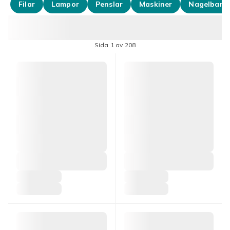
Filar
Lampor
Penslar
Maskiner
Nagelband
Sida 1 av 208