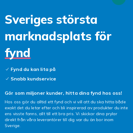
Nagelkonst kräver specialverktyg för
Sveriges största
detaljarbete.
Dottingpennor
skapar prickar och
mönster i alla storlekar.
Nagelstämplar
överför
komplexa mönster enkelt och snabbt.
marknadsplats för
Pincetter
är oumbärliga vid placering av glitter,
pärlor och rhinestones.
fynd
Köp nagelverktyg hos Fyndiq
Hos Fyndiq hittar du nagelverktyg i ett brett
Fynd du kan lita på
sortiment till bra pris med alltid billig frakt.
Snabb kundservice
Utforska hela sortimentet och bygg din egen
verktygslåda för professionell nagelvård
Gör som miljoner kunder, hitta dina fynd hos oss!
hemma.
Hos oss gör du alltid ett fynd och vi vill att du ska hitta både
exakt det du letar efter och bli inspirerad av produkter du inte
Nagelverktyg – komplett
ens visste fanns, allt till ett bra pris. Vi skickar dina prylar
guide till professionella
direkt från våra leverantörer till dig var du än bor inom
Sverige.
hemmaverktyg