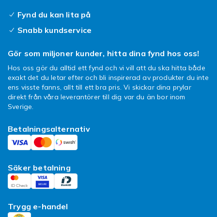
med högre watt att föredra.
Fynd du kan lita på
Se även:
Ljus & lyktor
,
Dekoration
,
Klockor
,
Snabb kundservice
Mattor
och
inredningsavdelningen
i vår
inredningsavdelning.
Gör som miljoner kunder, hitta dina fynd hos oss!
Hos oss gör du alltid ett fynd och vi vill att du ska hitta både
exakt det du letar efter och bli inspirerad av produkter du inte
ens visste fanns, allt till ett bra pris. Vi skickar dina prylar
direkt från våra leverantörer till dig var du än bor inom
Sverige.
Betalningsalternativ
Säker betalning
Trygg e-handel