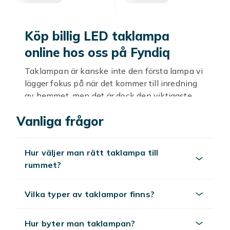
Köp billig LED taklampa
online hos oss på Fyndiq
Taklampan är kanske inte den första lampa vi
lägger fokus på när det kommer till inredning
av hemmet, men det är dock den viktigaste.
För om taklampan inte lyser som den ska är
Vanliga frågor
det lätt att man inte får till rätt stämning i
rummet. Men som tur är har vi på Fyndiq en
smart lösning — nämligen att köpa en LED
Hur väljer man rätt taklampa till
taklampa. Dessa taklampor har lång livslängd
rummet?
och finns både som vanliga lampor och som
dimbara. Välkommen att fynda billiga LED
taklampa redan idag, online hos oss på
Vilka typer av taklampor finns?
Fyndiq!
Hur byter man taklampan?
Tips för ett lyckat köp