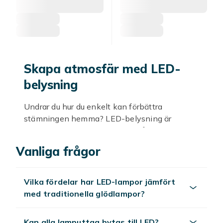
Skapa atmosfär med LED-
belysning
Undrar du hur du enkelt kan förbättra
stämningen hemma? LED-belysning är
lösningen för dig! Med energisnåla och stilrena
LED-lampor från vårt sortiment kan du skapa
Vanliga frågor
en mysig och inbjudande atmosfär i varje rum.
Från vardagsrum och sovrum till uteplatsen –
möjligheterna är oändliga.
Vilka fördelar har LED-lampor jämfört
med traditionella glödlampor?
Med LED-belysning kan du experimentera
med färger och ljusstyrkor för att få det
perfekta ljuset för varje tillfälle. Välj bland
Kan alla lamputtag bytas till LED?