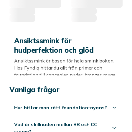
Ansiktssmink för
hudperfektion och glöd
Ansiktssmink är basen för hela sminklooken.
Hos Fyndiq hittar du allt från primer och
foundation till concealer, puder, bronzer, rouge
och highlighter, allt till fyndispriser.
Vanliga frågor
Sortimentet passar alla hudtyper och
huvtoner, med både matta och dewy finishes.
Välj klassisk fullcoverage eller lättare BB-
Hur hittar man rätt foundation-nyans?
krämer för en naturlig look.
Foundation, concealer och puder
Vad är skillnaden mellan BB och CC
som bas
cream?