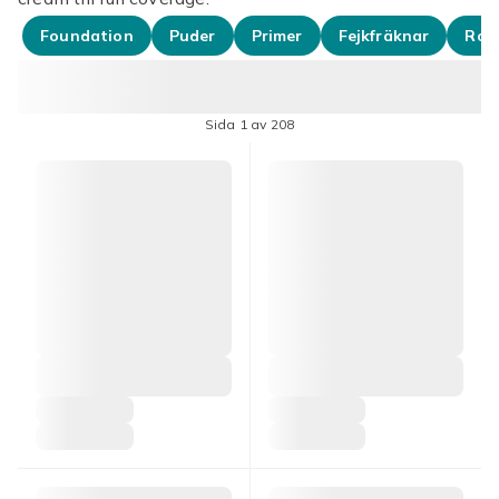
Foundation
Puder
Primer
Fejkfräknar
Rou
Sida 1 av 208