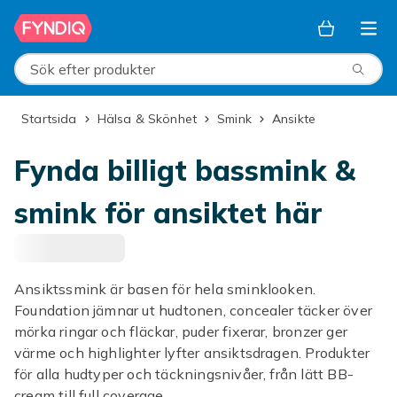
Hoppa till huvudinnehållet
Sök efter produkter
Startsida
Hälsa & Skönhet
Smink
Ansikte
Fynda billigt bassmink &
smink för ansiktet här
Ansiktssmink är basen för hela sminklooken.
Foundation jämnar ut hudtonen, concealer täcker över
mörka ringar och fläckar, puder fixerar, bronzer ger
värme och highlighter lyfter ansiktsdragen. Produkter
för alla hudtyper och täckningsnivåer, från lätt BB-
cream till full coverage.