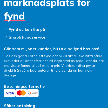
marknadsplats för
Kombinera med
ögonsmink
och
läppsmink
för
hela looken.
fynd
BB-krämer, CC-krämer och tinted
moisturizers
Fynd du kan lita på
BB- och CC-krämer är hybrider mellan
Snabb kundservice
hudvård och smink. De ger lätt täckning, fukt
och ibland SPF-skydd. Tinted moisturizers är
Gör som miljoner kunder, hitta dina fynd hos oss!
ännu lättare med fokus på fukt och naturlig
Hos oss gör du alltid ett fynd och vi vill att du ska hitta både
glow. Perfekt för vardagen när du inte vill ha
exakt det du letar efter och bli inspirerad av produkter du inte
full foundation men fortfarande vill se fräsch
ens visste fanns, allt till ett bra pris. Vi skickar dina prylar
ut. Se också
hudvård för ansiktet
för
direkt från våra leverantörer till dig var du än bor inom
fuktgivande baslager.
Sverige.
Skötsel och applicering
Betalningsalternativ
Tvätta penslar och svampar regelbundet (en
gång i veckan för foundation-verktyg). Förvara
smink svalt och mörkt. Kolla utgångsdatum på
Säker betalning