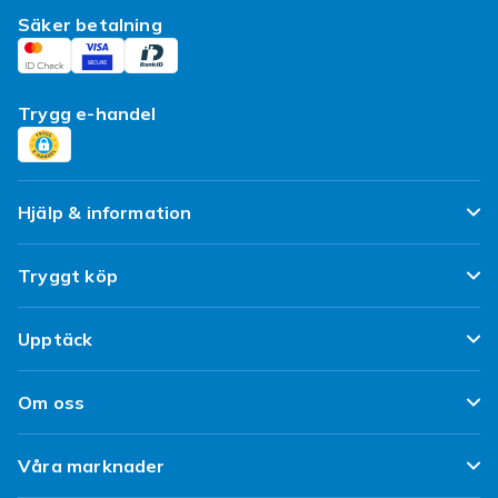
Säker betalning
Trygg e-handel
Hjälp & information
Vanliga frågor
Tryggt köp
Spåra paket
Nöjd kund-löfte
Upptäck
Ångra & Returnera här
Kundrecensioner
Populära kategorier
Leverans
Om oss
Policy & Villkor
Designa egna kläder
Kundservice
Om Fyndiq
Begagnat / Refurbished
Våra marknader
Designa eget mobilskal