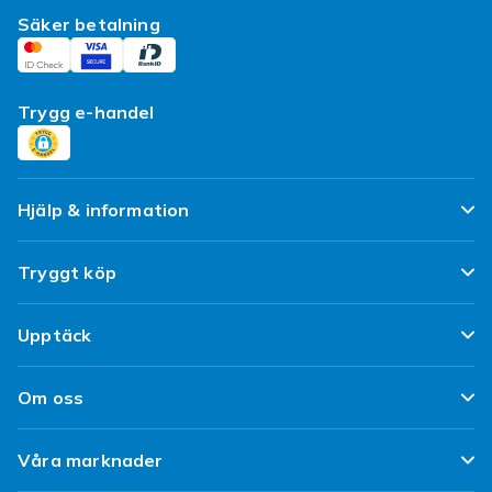
Säker betalning
Trygg e-handel
Hjälp & information
Vanliga frågor
Tryggt köp
Spåra paket
Nöjd kund-löfte
Upptäck
Ångra & Returnera här
Kundrecensioner
Populära kategorier
Leverans
Om oss
Policy & Villkor
Designa egna kläder
Kundservice
Om Fyndiq
Begagnat / Refurbished
Våra marknader
Designa eget mobilskal