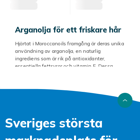
Arganolja för ett friskare hår
Hjärtat i Moroccanoils framgång är deras unika
användning av arganolja, en naturlig
ingrediens som är rik på antioxidanter,
essentiella fettsyror och vitamin E. Dessa
näringsämnen är kända för att återfukta på
djupet, reparera skadat hår och samtidigt
skydda mot framtida slitage. Oavsett om ditt
hår är torrt, frissigt, skadat eller bara behöver
lite extra kärlek, erbjuder Moroccanoils oljor
och behandlingar en skräddarsydd lösning
Sveriges största
som ger ett mjukare, friskare och glansigare
resultat. Perfekt för dig som vill kombinera
vardaglig hårvård med en känsla av lyx.