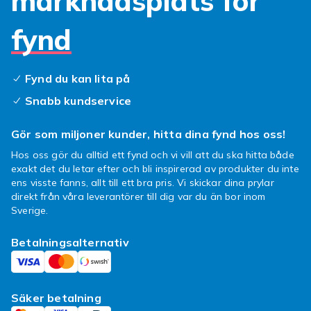
marknadsplats för
Schampo, balsam och
fynd
intensivvård
Moroccanoil erbjuder ett brett sortiment av
Fynd du kan lita på
hårvårdsprodukter som går längre än vanlig
Snabb kundservice
rengöring. Deras schampo och balsam är
framtagna för att inte bara rengöra och
Gör som miljoner kunder, hitta dina fynd hos oss!
återfukta, utan också skydda och förbereda
Hos oss gör du alltid ett fynd och vi vill att du ska hitta både
håret för styling. Serien kompletteras av
exakt det du letar efter och bli inspirerad av produkter du inte
djupverkande inpackningar, leave-in-
ens visste fanns, allt till ett bra pris. Vi skickar dina prylar
behandlingar och specialprodukter som
direkt från våra leverantörer till dig var du än bor inom
reparerar och stärker håret från insidan.
Sverige.
Oavsett om du vill bevara färg, bygga volym,
ge extra fukt eller bara förbättra hårets
Betalningsalternativ
övergripande hälsa, finns det en Moroccanoil-
serie för dig – allt med samma höga kvalitet
som gjort märket världskänt.
Säker betalning