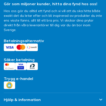
Fyndiq.
Gör som miljoner kunder, hitta dina fynd hos oss!
Sätt lite Dior på tillvaron
Hos oss gör du alltid ett fynd och vi vill att du ska hitta både
exakt det du letar efter och bli inspirerad av produkter du inte
Att sätta lite Dior på tillvaron är att sätta dit
ens visste fanns, allt till ett bra pris. Vi skickar dina prylar
en guldkant. Och alla behöver vi mellan
direkt från våra leverantörer till dig var du än bor inom
varven lite mer guld och glam. Det kan räcka
Sverige.
med en lite puff av Dior hypnotic poison för
Betalningsalternativ
att puffa till självförtroendet och att våga vara
ditt bästa du. 1947 myntades The new look
om Christians kollektion och det banade
vägen för ett nytt sätt att klä sig och för att
Säker betalning
framhäva det klassiska, feminina och
eleganta hos kvinnor. Detta återspeglas även
i de parfymer som bär Diors namn och oavsett
Trygg e-handel
vilken parfym du väljer så kommer du känna
att det ligger mycket kärlek och kraft bakom
flaskan.
Hjälp & information