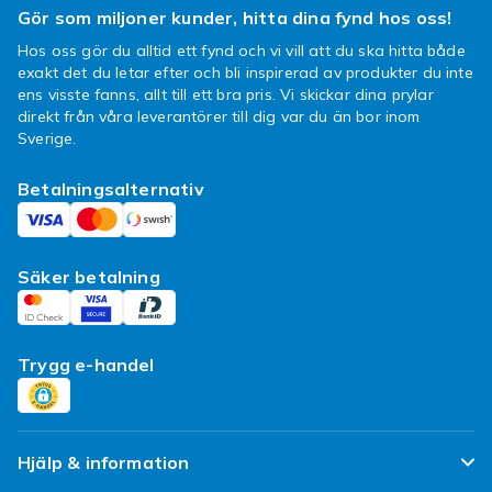
Gör som miljoner kunder, hitta dina fynd hos oss!
kundtjänst så hjälper vi dig med ditt ärende.
Observera dock att plomberade varor inte
Hos oss gör du alltid ett fynd och vi vill att du ska hitta både
inkluderas i ångerrätten på Fyndiq om
exakt det du letar efter och bli inspirerad av produkter du inte
ens visste fanns, allt till ett bra pris. Vi skickar dina prylar
plomberingen är bruten.
direkt från våra leverantörer till dig var du än bor inom
Sverige.
Glöm inte en body lotion
Att ha en Rihanna parfym ståendes hemma i
Betalningsalternativ
badrumsskåpet är toppen, och ännu bättre blir
det med en body lotion i samma doft! Något
som är perfekt att plocka fram om du ska iväg
Säker betalning
på fest eller liknande, och vill lukta lite extra
gott. Bland alla Rihanna produkter kan du
därför hitta tillhörande body lotion till olika
Trygg e-handel
parfymer.
Hjälp & information