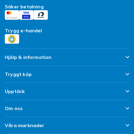
Säker betalning
Trygg e-handel
Hjälp & information
Vanliga frågor
Tryggt köp
Spåra paket
Nöjd kund-löfte
Upptäck
Ångra & Returnera här
Kundrecensioner
Populära kategorier
Leverans
Om oss
Policy & Villkor
Designa egna kläder
Kundservice
Om Fyndiq
Begagnat / Refurbished
Våra marknader
Designa eget mobilskal